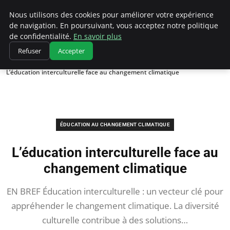
Climatedebtagents
Nous utilisons des cookies pour améliorer votre expérience
de navigation. En poursuivant, vous acceptez notre politique
de confidentialité.
En savoir plus
Refuser
Accepter
Accueil
Éducation au changement climatique
L’éducation interculturelle face au changement climatique
ÉDUCATION AU CHANGEMENT CLIMATIQUE
L’éducation interculturelle face au
changement climatique
EN BREF Éducation interculturelle : un vecteur clé pour
appréhender le changement climatique. La diversité
culturelle contribue à des solutions…