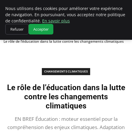
Climatedebtagents
Nous utilisons des cookies pour améliorer votre expérience
de navigation. En poursuivant, vous acceptez notre politique
de confidentialité.
En savoir plus
Refuser
Accepter
Accueil
Changements climatiques
Le rôle de l’éducation dans la lutte contre les changements climatiques
CHANGEMENTS CLIMATIQUES
Le rôle de l’éducation dans la lutte
contre les changements
climatiques
EN BREF Éducation : moteur essentiel pour la
compréhension des enjeux climatiques. Adaptation