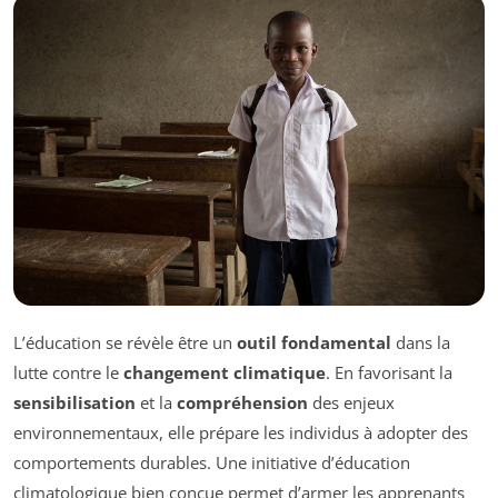
L’éducation se révèle être un
outil fondamental
dans la
lutte contre le
changement climatique
. En favorisant la
sensibilisation
et la
compréhension
des enjeux
environnementaux, elle prépare les individus à adopter des
comportements durables. Une initiative d’éducation
climatologique bien conçue permet d’armer les apprenants