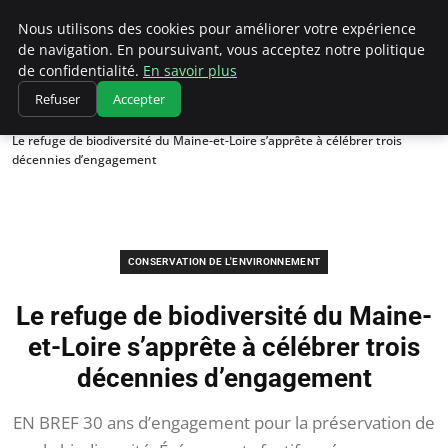
Climatedebtagents
Nous utilisons des cookies pour améliorer votre expérience
de navigation. En poursuivant, vous acceptez notre politique
de confidentialité.
En savoir plus
Refuser
Accepter
Accueil
Conservation de l'environnement
Le refuge de biodiversité du Maine-et-Loire s’apprête à célébrer trois
décennies d’engagement
CONSERVATION DE L'ENVIRONNEMENT
Le refuge de biodiversité du Maine-
et-Loire s’apprête à célébrer trois
décennies d’engagement
EN BREF 30 ans d’engagement pour la préservation de