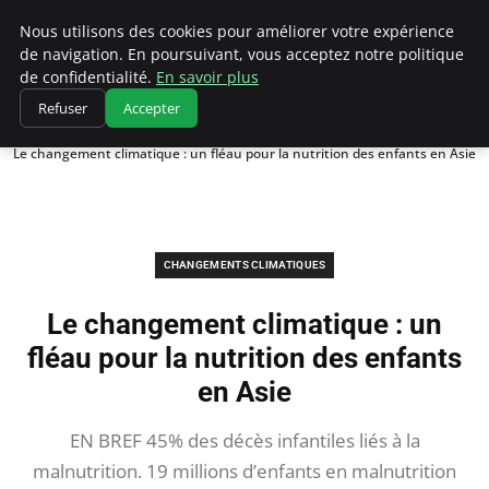
Climatedebtagents
Nous utilisons des cookies pour améliorer votre expérience
de navigation. En poursuivant, vous acceptez notre politique
de confidentialité.
En savoir plus
Refuser
Accepter
Accueil
Changements climatiques
Le changement climatique : un fléau pour la nutrition des enfants en Asie
CHANGEMENTS CLIMATIQUES
Le changement climatique : un
fléau pour la nutrition des enfants
en Asie
EN BREF 45% des décès infantiles liés à la
malnutrition. 19 millions d’enfants en malnutrition