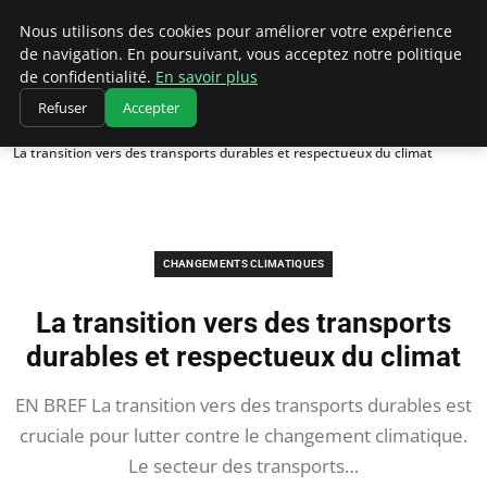
Climatedebtagents
Nous utilisons des cookies pour améliorer votre expérience
de navigation. En poursuivant, vous acceptez notre politique
de confidentialité.
En savoir plus
Refuser
Accepter
Accueil
Changements climatiques
La transition vers des transports durables et respectueux du climat
CHANGEMENTS CLIMATIQUES
La transition vers des transports
durables et respectueux du climat
EN BREF La transition vers des transports durables est
cruciale pour lutter contre le changement climatique.
Le secteur des transports…