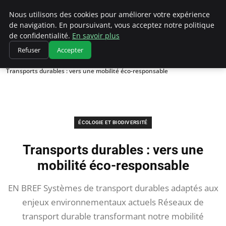
Climatedebtagents
Nous utilisons des cookies pour améliorer votre expérience
de navigation. En poursuivant, vous acceptez notre politique
de confidentialité.
En savoir plus
Refuser
Accepter
Accueil
Écologie et Biodiversité
Transports durables : vers une mobilité éco-responsable
ÉCOLOGIE ET BIODIVERSITÉ
Transports durables : vers une
mobilité éco-responsable
EN BREF Systèmes de transport durables adaptés aux
enjeux environnementaux actuels Réseaux de
transport durable transformant notre mobilité