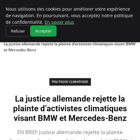
Climatedebtagents
Nous utilisons des cookies pour améliorer votre expérience
de navigation. En poursuivant, vous acceptez notre politique
de confidentialité.
En savoir plus
Refuser
Accepter
Accueil
Politique climatique
La justice allemande rejette la plainte d’activistes climatiques visant BMW
et Mercedes-Benz
POLITIQUE CLIMATIQUE
La justice allemande rejette la
plainte d’activistes climatiques
visant BMW et Mercedes-Benz
EN BREF Justice allemande rejette la plainte