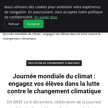
Climatedebtagents
Nous utilisons des cookies pour améliorer votre expérience
de navigation. En poursuivant, vous acceptez notre politique
de confidentialité.
En savoir plus
Refuser
Accepter
Accueil
Éducation au changement climatique
Journée mondiale du climat : engagez vos élèves dans la lutte contre le
changement climatique
ÉDUCATION AU CHANGEMENT CLIMATIQUE
Journée mondiale du climat :
engagez vos élèves dans la lutte
contre le changement climatique
EN BREF Le 8 décembre, célébration de la Journée