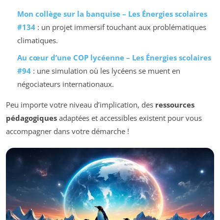
Mon collège sur la banquise – Les Énergies scolaires
#134
: un projet immersif touchant aux problématiques
climatiques.
Au cœur d’une COP lycéenne – Les Énergies scolaires
#94
: une simulation où les lycéens se muent en
négociateurs internationaux.
Peu importe votre niveau d’implication, des
ressources
pédagogiques
adaptées et accessibles existent pour vous
accompagner dans votre démarche !