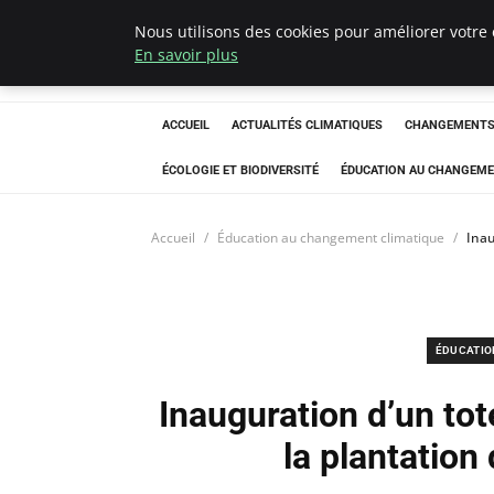
Nous utilisons des cookies pour améliorer votre 
Climatedebtagen
En savoir plus
ACCUEIL
ACTUALITÉS CLIMATIQUES
CHANGEMENTS 
ÉCOLOGIE ET BIODIVERSITÉ
ÉDUCATION AU CHANGEME
Accueil
Éducation au changement climatique
Inau
ÉDUCATIO
Inauguration d’un to
la plantation