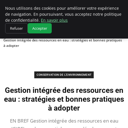
Climatedebtagents
Nous utilisons des cookies pour améliorer votre expérience
de navigation. En poursuivant, vous acceptez notre politique
de confidentialité.
En savoir plus
Refuser
Accepter
Accueil
Conservation de l'environnement
Gestion intégrée des ressources en eau : stratégies et bonnes pratiques
à adopter
CONSERVATION DE L'ENVIRONNEMENT
Gestion intégrée des ressources en
eau : stratégies et bonnes pratiques
à adopter
EN BREF Gestion intégrée des ressources en eau