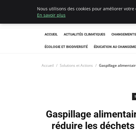
Nous utilisons des cookies pour améliorer votre 
Climatedebtagen
En savoir plus
ACCUEIL
ACTUALITÉS CLIMATIQUES
CHANGEMENTS 
ÉCOLOGIE ET BIODIVERSITÉ
ÉDUCATION AU CHANGEME
Accueil
Solutions et Actions
Gaspillage alimentair
Gaspillage alimentai
réduire les déchets