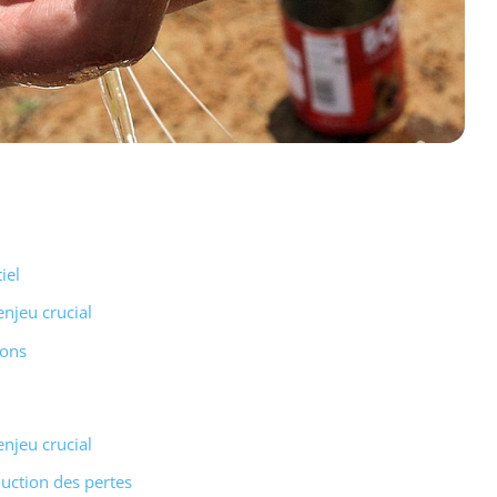
iel
enjeu crucial
ions
enjeu crucial
duction des pertes