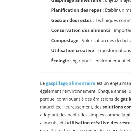
Planification des repas
: Établir un me
Gestion des restes
: Techniques comm
Conservation des aliments
: Importan
Compostage
: Valorisation des déchets 
Utilisation créative
: Transformations
Écologie
: Agir pour l’environnement et
Le
gaspillage alimentaire
est un enjeu maje
également l’environnement. Chaque année, u
perdue, contribuant à des émissions de
gaz à
naturelles. Heureusement, des
solutions co
adoptant des habitudes simples comme la
pl
aliments, et l’
utilisation créative des reste
gaspillage. Passons en revue des conseils pra