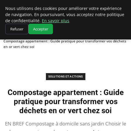
Climatedebtagents
Nous utilisons des cookies pour améliorer votre expérience
de navigation. En poursuivant, vous acceptez notre politique
de confidentialité.
En savoir plus
Refuser
Accepter
Accueil
Solutions et Actions
Compostage appartement : Guide pratique pour transformer vos déchets
en or vert chez soi
SOLUTIONS ET ACTIONS
Compostage appartement : Guide
pratique pour transformer vos
déchets en or vert chez soi
EN BREF Compostage à domicile sans jardin Choisir le