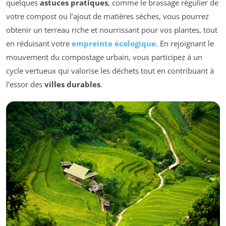
quelques
astuces pratiques
, comme le brassage régulier de
votre compost ou l’ajout de matières sèches, vous pourrez
obtenir un terreau riche et nourrissant pour vos plantes, tout
en réduisant votre
empreinte écologique
. En rejoignant le
mouvement du compostage urbain, vous participez à un
cycle vertueux qui valorise les déchets tout en contribuant à
l’essor des
villes durables
.