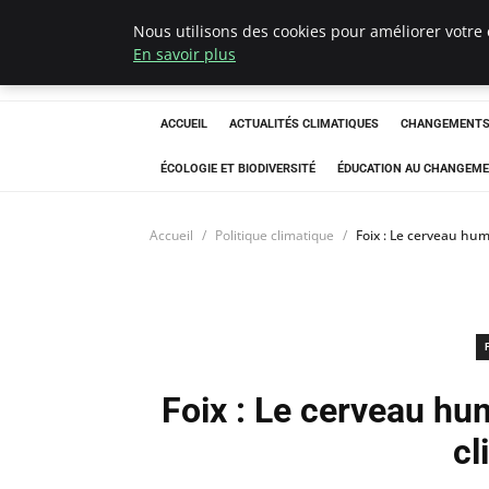
Nous utilisons des cookies pour améliorer votre 
Climatedebtagen
En savoir plus
ACCUEIL
ACTUALITÉS CLIMATIQUES
CHANGEMENTS 
ÉCOLOGIE ET BIODIVERSITÉ
ÉDUCATION AU CHANGEME
Accueil
Politique climatique
Foix : Le cerveau hum
Foix : Le cerveau hum
cl