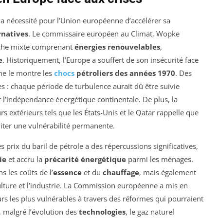
la nécessité pour l’Union européenne d’accélérer sa
rnatives
. Le commissaire européen au Climat, Wopke
oche mixte comprenant
énergies renouvelables
,
e
. Historiquement, l’Europe a souffert de son insécurité face
e le montre les
chocs
pétroliers des années 1970
. Des
es : chaque période de turbulence aurait dû être suivie
 l’indépendance énergétique continentale. De plus, la
 extérieurs tels que les États-Unis et le Qatar rappelle que
viter une vulnérabilité permanente.
prix du baril de pétrole a des répercussions significatives,
ie
et accru la
précarité énergétique
parmi les ménages.
 les coûts de l’
essence
et du
chauffage
, mais également
lture et l’industrie. La Commission européenne a mis en
s les plus vulnérables à travers des réformes qui pourraient
, malgré l’évolution des
technologies
, le gaz naturel