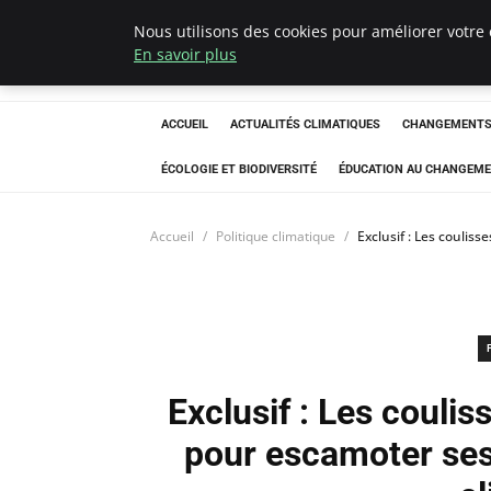
Nous utilisons des cookies pour améliorer votre 
Climatedebtagen
En savoir plus
ACCUEIL
ACTUALITÉS CLIMATIQUES
CHANGEMENTS 
ÉCOLOGIE ET BIODIVERSITÉ
ÉDUCATION AU CHANGEME
Accueil
Politique climatique
Exclusif : Les coulis
Exclusif : Les coulis
pour escamoter ses