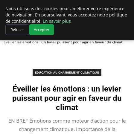
Climatedebtagents
Nous utilisons des cookies pour améliorer votre expérience
de navigation. En poursuivant, vous acceptez notre politique
de confidentialité.
En savoir plus
Refuser
Accepter
Accueil
Éducation au changement climatique
Éveiller les émotions : un levier puissant pour agir en faveur du climat
ÉDUCATION AU CHANGEMENT CLIMATIQUE
Éveiller les émotions : un levier
puissant pour agir en faveur du
climat
EN BREF Émotions comme moteur d’action pour le
changement climatique. Importance de la