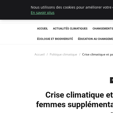
Nous utilisons des cookies pour améliorer votre 
Climatedebtagen
En savoir plus
ACCUEIL
ACTUALITÉS CLIMATIQUES
CHANGEMENTS 
ÉCOLOGIE ET BIODIVERSITÉ
ÉDUCATION AU CHANGEME
Accueil
Politique climatique
Crise climatique et 
Crise climatique et
femmes supplémentai