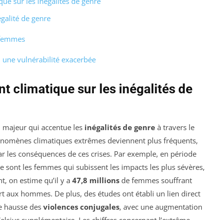
e sur les inégalités de genre
galité de genre
 femmes
 une vulnérabilité exacerbée
 climatique sur les inégalités de
 majeur qui accentue les
inégalités de genre
à travers le
énomènes climatiques extrêmes deviennent plus fréquents,
r les conséquences de ces crises. Par exemple, en période
e sont les femmes qui subissent les impacts les plus sévères,
t, on estime qu’il y a
47,8 millions
de femmes souffrant
t aux hommes. De plus, des études ont établi un lien direct
ne hausse des
violences conjugales
, avec une augmentation
elsius supplémentaire. Les chiffres concernant l’extrême