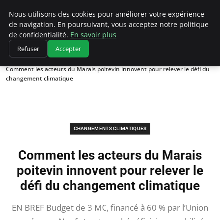
Climatedebtagents
Nous utilisons des cookies pour améliorer votre expérience
de navigation. En poursuivant, vous acceptez notre politique
de confidentialité.
En savoir plus
Refuser
Accepter
Accueil
Changements climatiques
Comment les acteurs du Marais poitevin innovent pour relever le défi du
changement climatique
CHANGEMENTS CLIMATIQUES
Comment les acteurs du Marais
poitevin innovent pour relever le
défi du changement climatique
EN BREF Budget de 3 M€, financé à 60 % par l’Union