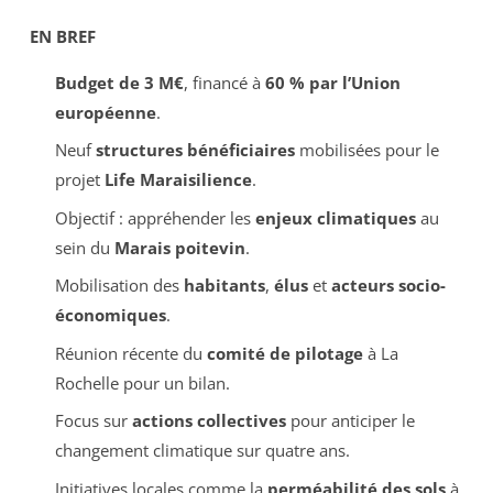
EN BREF
Budget de 3 M€
, financé à
60 % par l’Union
européenne
.
Neuf
structures bénéficiaires
mobilisées pour le
projet
Life Maraisilience
.
Objectif : appréhender les
enjeux climatiques
au
sein du
Marais poitevin
.
Mobilisation des
habitants
,
élus
et
acteurs socio-
économiques
.
Réunion récente du
comité de pilotage
à La
Rochelle pour un bilan.
Focus sur
actions collectives
pour anticiper le
changement climatique sur quatre ans.
Initiatives locales comme la
perméabilité des sols
à