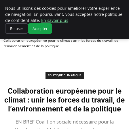
Climatedebtagents
Nous utilisons des cookies pour améliorer votre expérience
de navigation. En poursuivant, vous acceptez notre politique
de confidentialité.
En savoir plus
Refuser
Accepter
Accueil
Politique climatique
Collaboration européenne pour le climat : unir les forces du travail, de
l’environnement et de la politique
POLITIQUE CLIMATIQUE
Collaboration européenne pour le
climat : unir les forces du travail, de
l’environnement et de la politique
EN BREF Coalition sociale nécessaire pour la