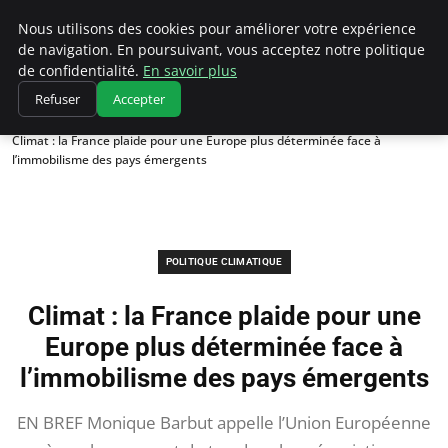
Climatedebtagents
Nous utilisons des cookies pour améliorer votre expérience
de navigation. En poursuivant, vous acceptez notre politique
de confidentialité.
En savoir plus
Refuser
Accepter
Accueil
Politique climatique
Climat : la France plaide pour une Europe plus déterminée face à
l’immobilisme des pays émergents
POLITIQUE CLIMATIQUE
Climat : la France plaide pour une
Europe plus déterminée face à
l’immobilisme des pays émergents
EN BREF Monique Barbut appelle l’Union Européenne