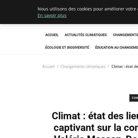
Nous utilisons des cookies pour améliorer votre 
Climatedebtagen
En savoir plus
ACCUEIL
ACTUALITÉS CLIMATIQUES
CHANGEMENTS 
ÉCOLOGIE ET BIODIVERSITÉ
ÉDUCATION AU CHANGEME
Accueil
Changements climatiques
Climat : état d
CHA
Climat : état des li
captivant sur la co