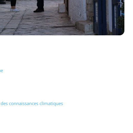
ue
t des connaissances climatiques