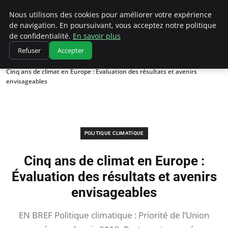
Climatedebtagents
Nous utilisons des cookies pour améliorer votre expérience
de navigation. En poursuivant, vous acceptez notre politique
de confidentialité.
En savoir plus
Refuser
Accepter
Accueil
Politique climatique
Cinq ans de climat en Europe : Évaluation des résultats et avenirs
envisageables
POLITIQUE CLIMATIQUE
Cinq ans de climat en Europe :
Évaluation des résultats et avenirs
envisageables
EN BREF Politique climatique : Priorité de l’Union