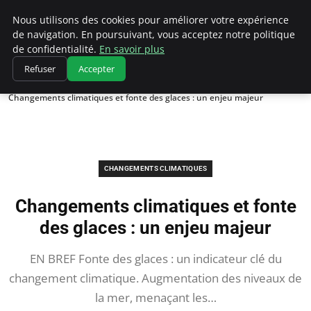
Climatedebtagents
Nous utilisons des cookies pour améliorer votre expérience
de navigation. En poursuivant, vous acceptez notre politique
de confidentialité.
En savoir plus
Refuser
Accepter
Accueil
Changements climatiques
Changements climatiques et fonte des glaces : un enjeu majeur
CHANGEMENTS CLIMATIQUES
Changements climatiques et fonte
des glaces : un enjeu majeur
EN BREF Fonte des glaces : un indicateur clé du
changement climatique. Augmentation des niveaux de
la mer, menaçant les…