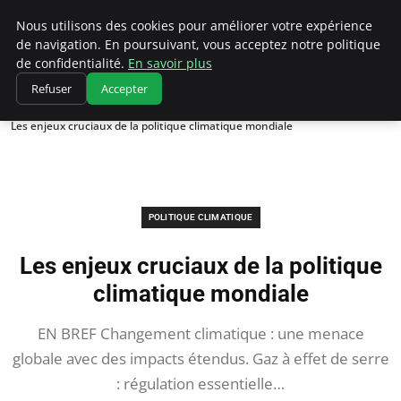
Climatedebtagents
Nous utilisons des cookies pour améliorer votre expérience
de navigation. En poursuivant, vous acceptez notre politique
de confidentialité.
En savoir plus
Refuser
Accepter
Accueil
Politique climatique
Les enjeux cruciaux de la politique climatique mondiale
POLITIQUE CLIMATIQUE
Les enjeux cruciaux de la politique
climatique mondiale
EN BREF Changement climatique : une menace
globale avec des impacts étendus. Gaz à effet de serre
: régulation essentielle…