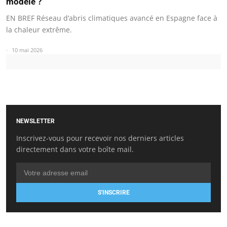
modèle ?
EN BREF Réseau d’abris climatiques avancé en Espagne face à
la chaleur extrême.
10 mai 2026
NEWSLETTER
Inscrivez-vous pour recevoir nos derniers articles
directement dans votre boîte mail.
S'INSCRIRE