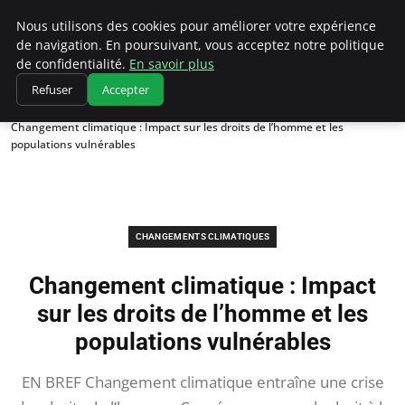
Climatedebtagents
Nous utilisons des cookies pour améliorer votre expérience
de navigation. En poursuivant, vous acceptez notre politique
de confidentialité.
En savoir plus
Refuser
Accepter
Accueil
Changements climatiques
Changement climatique : Impact sur les droits de l’homme et les
populations vulnérables
CHANGEMENTS CLIMATIQUES
Changement climatique : Impact
sur les droits de l’homme et les
populations vulnérables
EN BREF Changement climatique entraîne une crise