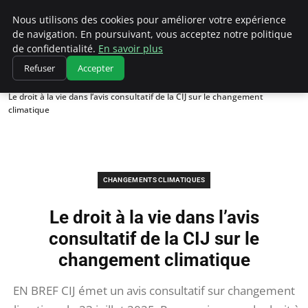
Climatedebtagents
Nous utilisons des cookies pour améliorer votre expérience
de navigation. En poursuivant, vous acceptez notre politique
de confidentialité.
En savoir plus
Refuser
Accepter
Accueil
Changements climatiques
Le droit à la vie dans l’avis consultatif de la CIJ sur le changement
climatique
CHANGEMENTS CLIMATIQUES
Le droit à la vie dans l’avis
consultatif de la CIJ sur le
changement climatique
EN BREF CIJ émet un avis consultatif sur changement