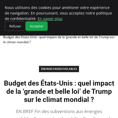
Climatedebtagents
Nous utilisons des cookies pour améliorer votre expérience
de navigation. En poursuivant, vous acceptez notre politique
de confidentialité.
En savoir plus
Refuser
Accepter
Accueil
Énergies Renouvelables
Budget des États-Unis : quel impact de la ‘grande et belle loi’ de Trump sur
le climat mondial ?
ÉNERGIES RENOUVELABLES
Budget des États-Unis : quel impact
de la ‘grande et belle loi’ de Trump
sur le climat mondial ?
EN BREF Fin des subventions aux énergies