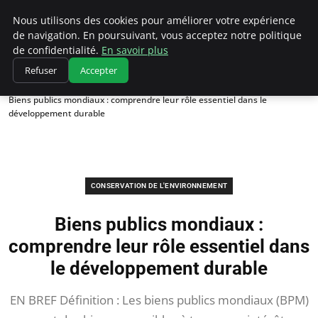
Climatedebtagents
Nous utilisons des cookies pour améliorer votre expérience
de navigation. En poursuivant, vous acceptez notre politique
de confidentialité.
En savoir plus
Refuser
Accepter
Accueil
Conservation de l'environnement
Biens publics mondiaux : comprendre leur rôle essentiel dans le
développement durable
CONSERVATION DE L'ENVIRONNEMENT
Biens publics mondiaux :
comprendre leur rôle essentiel dans
le développement durable
EN BREF Définition : Les biens publics mondiaux (BPM)