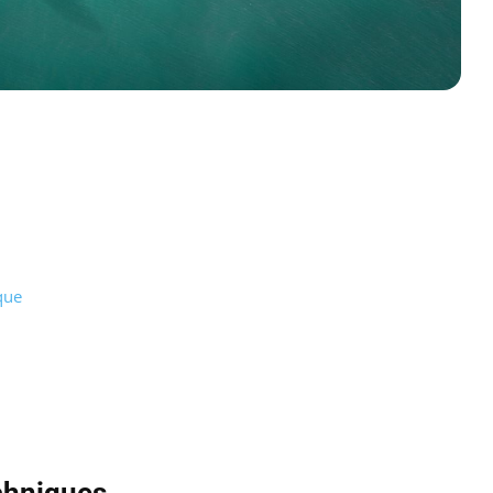
que
chniques