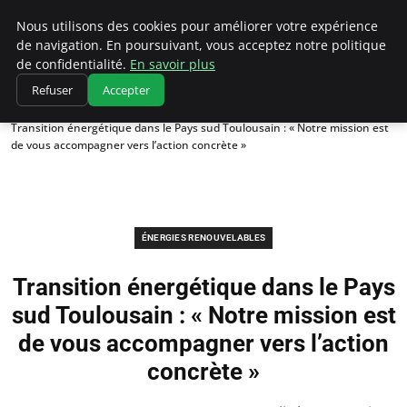
Climatedebtagents
Nous utilisons des cookies pour améliorer votre expérience
de navigation. En poursuivant, vous acceptez notre politique
de confidentialité.
En savoir plus
Refuser
Accepter
Accueil
Énergies Renouvelables
Transition énergétique dans le Pays sud Toulousain : « Notre mission est
de vous accompagner vers l’action concrète »
ÉNERGIES RENOUVELABLES
Transition énergétique dans le Pays
sud Toulousain : « Notre mission est
de vous accompagner vers l’action
concrète »