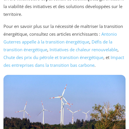
la viabilité des initiatives et des solutions développées sur le
territoire.
Pour en savoir plus sur la nécessité de maîtriser la transition
énergétique, consultez ces articles enrichissants :
Antonio
Guterres appelle à la transition énergétique
,
Défis de la
transition énergétique
,
Initiatives de chaleur renouvelable
,
Chute des prix du pétrole et transition énergétique
, et
Impact
des entreprises dans la transition bas carbone
.