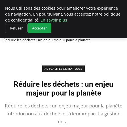
Climatedebtagents
Nous utilisons des cookies pour améliorer votre expérience
de navigation. En poursuivant, vous acceptez notre politique
de confidentialité.
En savoir plus
Refuser
Accepter
Accueil
Actualités Climatiques
Réduire les déchets : un enjeu majeur pour la planète
ACTUALITÉS CLIMATIQUES
Réduire les déchets : un enjeu
majeur pour la planète
Réduire les déchets : un enjeu majeur pour la planète
Introduction aux déchets et à leur impact La gestion
des…