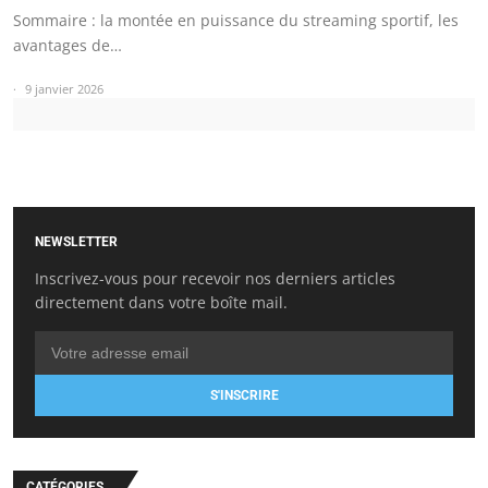
Sommaire : la montée en puissance du streaming sportif, les
avantages de…
9 janvier 2026
NEWSLETTER
Inscrivez-vous pour recevoir nos derniers articles
directement dans votre boîte mail.
S'INSCRIRE
CATÉGORIES