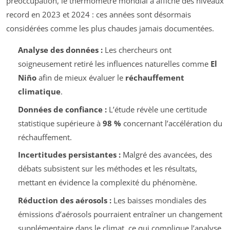
préoccupation, le thermomètre mondial a affiché des niveaux
record en 2023 et 2024 : ces années sont désormais
considérées comme les plus chaudes jamais documentées.
Analyse des données :
Les chercheurs ont
soigneusement retiré les influences naturelles comme
El
Niño
afin de mieux évaluer le
réchauffement
climatique
.
Données de confiance :
L’étude révèle une certitude
statistique supérieure à
98 %
concernant l’accélération du
réchauffement.
Incertitudes persistantes :
Malgré des avancées, des
débats subsistent sur les méthodes et les résultats,
mettant en évidence la complexité du phénomène.
Réduction des aérosols :
Les baisses mondiales des
émissions d’aérosols pourraient entraîner un changement
supplémentaire dans le climat, ce qui complique l’analyse.