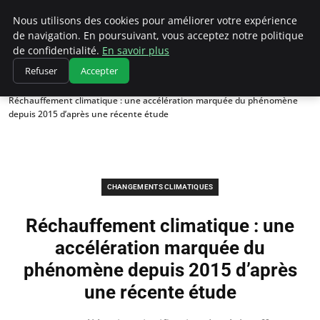
Climatedebtagents
Nous utilisons des cookies pour améliorer votre expérience
de navigation. En poursuivant, vous acceptez notre politique
de confidentialité.
En savoir plus
Refuser
Accepter
Accueil
Changements climatiques
Réchauffement climatique : une accélération marquée du phénomène
depuis 2015 d’après une récente étude
CHANGEMENTS CLIMATIQUES
Réchauffement climatique : une
accélération marquée du
phénomène depuis 2015 d’après
une récente étude