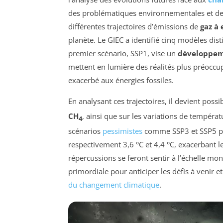
des problématiques environnementales et d
différentes trajectoires d’émissions de
gaz à 
planète. Le GIEC a identifié cinq modèles dist
premier scénario, SSP1, vise un
développem
mettent en lumière des réalités plus préoccu
exacerbé aux énergies fossiles.
En analysant ces trajectoires, il devient poss
CH
, ainsi que sur les variations de tempéra
4
scénarios
pessimistes
comme SSP3 et SSP5 po
respectivement 3,6 °C et 4,4 °C, exacerbant l
répercussions se feront sentir à l’échelle mo
primordiale pour anticiper les défis à venir e
du changement climatique
.