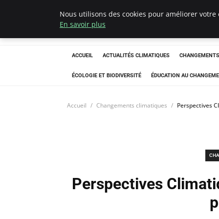
Nous utilisons des cookies pour améliorer votre 
Climatedebtagen
En savoir plus
ACCUEIL
ACTUALITÉS CLIMATIQUES
CHANGEMENTS 
ÉCOLOGIE ET BIODIVERSITÉ
ÉDUCATION AU CHANGEME
Accueil
Changements climatiques
Perspectives C
CHA
Perspectives Climati
p