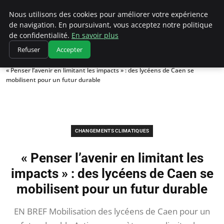
Climatedebtagents
Nous utilisons des cookies pour améliorer votre expérience
de navigation. En poursuivant, vous acceptez notre politique
de confidentialité.
En savoir plus
Refuser
Accepter
Accueil
Changements climatiques
« Penser l’avenir en limitant les impacts » : des lycéens de Caen se
mobilisent pour un futur durable
CHANGEMENTS CLIMATIQUES
« Penser l’avenir en limitant les
impacts » : des lycéens de Caen se
mobilisent pour un futur durable
EN BREF Mobilisation des lycéens de Caen pour un