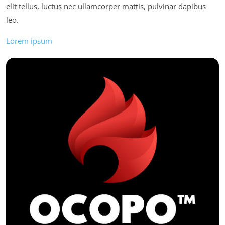
elit tellus, luctus nec ullamcorper mattis, pulvinar dapibus
leo.
Lorem ipsum