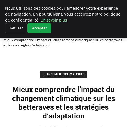
Climatedebtagents
Nous utilisons des cookies pour améliorer votre expérience
de navigation. En poursuivant, vous acceptez notre politique
de confidentialité.
En savoir plus
Refuser
Accepter
Accueil
Changements climatiques
Mieux comprendre l’impact du changement climatique sur les betteraves
et les stratégies d’adaptation
CHANGEMENTS CLIMATIQUES
Mieux comprendre l’impact du
changement climatique sur les
betteraves et les stratégies
d’adaptation