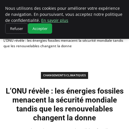
Climatedebtagents
Nous utilisons des cookies pour améliorer votre expérience
de navigation. En poursuivant, vous acceptez notre politique
de confidentialité.
En savoir plus
Refuser
Accepter
Accueil
Changements climatiques
L’ONU révèle : les énergies fossiles menacent la sécurité mondiale tandis
que les renouvelables changent la donne
CHANGEMENTS CLIMATIQUES
L’ONU révèle : les énergies fossiles
menacent la sécurité mondiale
tandis que les renouvelables
changent la donne