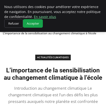
Climatedebtagents
Nous utilisons des cookies pour améliorer votre expérience
de navigation. En poursuivant, vous acceptez notre politique
de confidentialité.
En savoir plus
Refuser
Accepter
Accueil
Actualités Climatiques
L’importance de la sensibilisation au changement climatique à l’école
ACTUALITÉS CLIMATIQUES
L’importance de la sensibilisation
au changement climatique à l’école
Introduction au changement climatique Le
changement climatique est l’un des défis les plus
pressants auxquels notre planète est confrontée