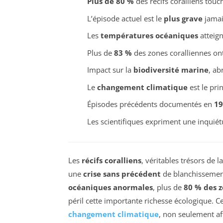
Plus de 80 %
des récifs coralliens touc
L’épisode actuel est le
plus grave
jamai
Les
températures océaniques
atteign
Plus de
83 %
des zones coralliennes on
Impact sur la
biodiversité marine
, ab
Le
changement climatique
est le pri
Épisodes précédents documentés en
19
Les scientifiques expriment une inquiét
Les
récifs coralliens
, véritables trésors de 
une
crise sans précédent
de blanchissement
océaniques anormales
, plus de
80 % des z
péril cette importante richesse écologique. C
changement climatique
, non seulement af