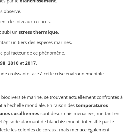
hés par le
blanchissement
.
s observé.
ent des niveaux records.
t subi un
stress thermique
.
ritant un tiers des espèces marines.
ncipal facteur de ce phénomène.
98
,
2010
et
2017
.
ude croissante face à cette crise environnementale.
la biodiversité marine, se trouvent actuellement confrontés à
 à l’échelle mondiale. En raison des
températures
ones coralliennes
sont désormais menacées, mettant en
et épisode alarmant de blanchissement, intensifié par le
fecte les colonies de coraux, mais menace également