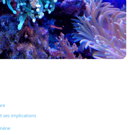
ure
 ses implications
omène