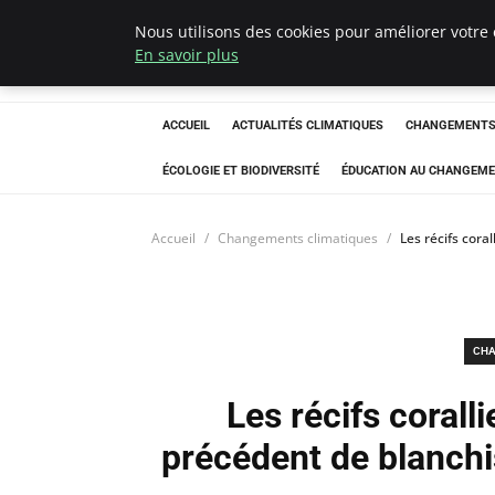
Nous utilisons des cookies pour améliorer votre 
Climatedebtagen
En savoir plus
ACCUEIL
ACTUALITÉS CLIMATIQUES
CHANGEMENTS 
ÉCOLOGIE ET BIODIVERSITÉ
ÉDUCATION AU CHANGEME
Accueil
Changements climatiques
Les récifs cora
CHA
Les récifs corall
précédent de blanchi