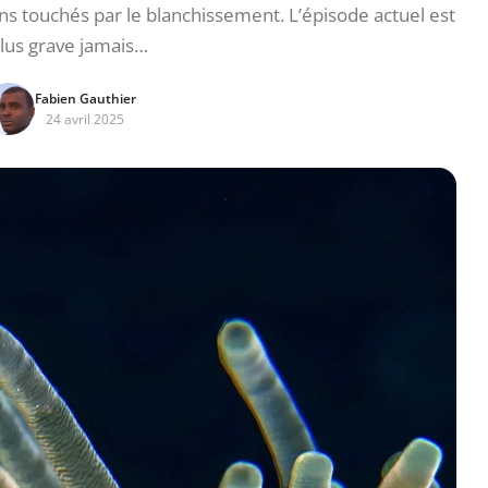
ns touchés par le blanchissement. L’épisode actuel est
plus grave jamais…
Fabien Gauthier
24 avril 2025