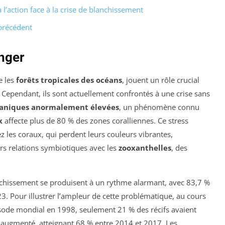
à l’action face à la crise de blanchissement
 précédent
anger
e les
forêts tropicales des océans
, jouent un rôle crucial
. Cependant, ils sont actuellement confrontés à une crise sans
aniques anormalement élevées
, un phénomène connu
x
affecte plus de 80 % des zones coralliennes. Ce stress
 les coraux, qui perdent leurs couleurs vibrantes,
rs relations symbiotiques avec les
zooxanthelles
, des
nchissement se produisent à un rythme alarmant, avec 83,7 %
3. Pour illustrer l’ampleur de cette problématique, au cours
isode mondial en 1998, seulement 21 % des récifs avaient
t augmenté, atteignant 68 % entre 2014 et 2017. Les