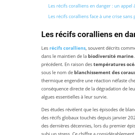
Les récifs coralliens en danger : un appel 
Les récifs coralliens face à une crise sans
Les récifs coralliens en d
Les
récifs coralliens
, souvent décrits comm
dans le maintien de la
biodiversité marine
précédent. En raison des
températures océ
sous le nom de
blanchissement des corau
thermique engendre une réaction néfaste chez
conséquence directe de la dégradation de leu
algues essentielles à leur survie.
Des études révèlent que les épisodes de bla
des récifs globaux touchés depuis janvier 202
des dernières décennies, lors du premier ép
subi un stress. Ce chiffre a considérablemen