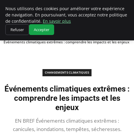
Climatedebtagents
Nous utilisons des cookies pour améliorer votre expérience
de navigation. En poursuivant, vous acceptez notre politique
de confidentialité.
En savoir plus
Refuser
Accepter
Accueil
Changements climatiques
Événements climatiques extrêmes : comprendre les impacts et les enjeux
CHANGEMENTS CLIMATIQUES
Événements climatiques extrêmes :
comprendre les impacts et les
enjeux
EN BREF Événements climatiques extrêmes :
canicules, inondations, tempêtes, sécheresses.