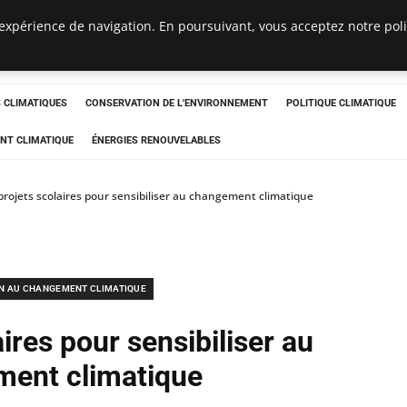
expérience de navigation. En poursuivant, vous acceptez notre polit
ts
CLIMATIQUES
CONSERVATION DE L'ENVIRONNEMENT
POLITIQUE CLIMATIQUE
NT CLIMATIQUE
ÉNERGIES RENOUVELABLES
projets scolaires pour sensibiliser au changement climatique
N AU CHANGEMENT CLIMATIQUE
ires pour sensibiliser au
ent climatique