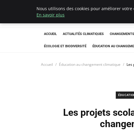
Nous utilisons des cookies pour améliorer votre 
Climatedebtagen
En savoir plus
ACCUEIL
ACTUALITÉS CLIMATIQUES
CHANGEMENTS 
ÉCOLOGIE ET BIODIVERSITÉ
ÉDUCATION AU CHANGEME
Accueil
Éducation au changement climatique
Les 
ÉDUCATIO
Les projets scola
changem