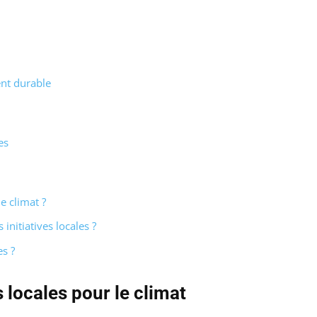
ent durable
es
le climat ?
nitiatives locales ?
es ?
s locales pour le climat