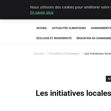
Nous utilisons des cookies pour améliorer votre 
Climatedebtagen
En savoir plus
ACCUEIL
ACTUALITÉS CLIMATIQUES
CHANGEMENTS 
ÉCOLOGIE ET BIODIVERSITÉ
ÉDUCATION AU CHANGEME
Accueil
Actualités Climatiques
Les initiatives loca
AC
Les initiatives locale