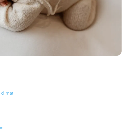
 climat
on