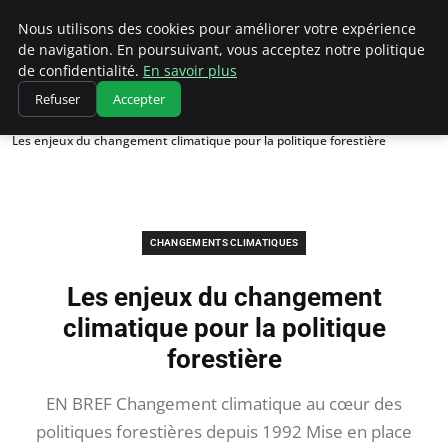
Climatedebtagents
Nous utilisons des cookies pour améliorer votre expérience
de navigation. En poursuivant, vous acceptez notre politique
de confidentialité.
En savoir plus
Refuser
Accepter
Accueil
Changements climatiques
Les enjeux du changement climatique pour la politique forestière
CHANGEMENTS CLIMATIQUES
Les enjeux du changement
climatique pour la politique
forestière
EN BREF Changement climatique au cœur des
politiques forestières depuis 1992 Mise en place