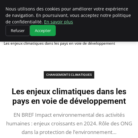
Climatedebtagents
Nous utilisons des cookies pour améliorer votre expérience
de navigation. En poursuivant, vous acceptez notre politique
de confidentialité.
En savoir plus
Refuser
Accepter
Accueil
Changements climatiques
Les enjeux climatiques dans les pays en voie de développement
CHANGEMENTS CLIMATIQUES
Les enjeux climatiques dans les
pays en voie de développement
EN BREF Impact environnemental des activités
humaines : enjeux croissants en 2024. Rôle des ONG
dans la protection de l’environnement…