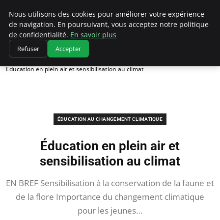
Climatedebtagents
Nous utilisons des cookies pour améliorer votre expérience
de navigation. En poursuivant, vous acceptez notre politique
de confidentialité.
En savoir plus
Refuser
Accepter
Accueil
Éducation au changement climatique
Éducation en plein air et sensibilisation au climat
ÉDUCATION AU CHANGEMENT CLIMATIQUE
Éducation en plein air et
sensibilisation au climat
EN BREF Sensibilisation à la conservation de la faune et
de la flore Importance du changement climatique
pour les jeunes…