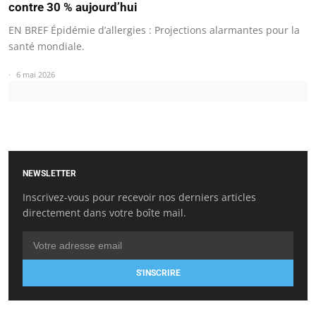
contre 30 % aujourd’hui
EN BREF Épidémie d’allergies : Projections alarmantes pour la
santé mondiale.
6 mai 2026
NEWSLETTER
Inscrivez-vous pour recevoir nos derniers articles
directement dans votre boîte mail.
S'INSCRIRE