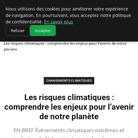
Climatedebtagents
Nous utilisons des cookies pour améliorer votre expérience
de navigation. En poursuivant, vous acceptez notre politique
de confidentialité.
En savoir plus
Refuser
Accepter
Accueil
Changements climatiques
Les risques climatiques : comprendre les enjeux pour l’avenir de notre
planète
CHANGEMENTS CLIMATIQUES
Les risques climatiques :
comprendre les enjeux pour l’avenir
de notre planète
EN BREF Événements climatiques extrêmes et