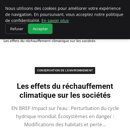
Climatedebtagents
Nous utilisons des cookies pour améliorer votre expérience
de navigation. En poursuivant, vous acceptez notre politique
de confidentialité.
En savoir plus
Refuser
Accepter
Accueil
Conservation de l'environnement
Les effets du réchauffement climatique sur les sociétés
CONSERVATION DE L'ENVIRONNEMENT
Les effets du réchauffement
climatique sur les sociétés
EN BREF Impact sur l’eau : Perturbation du cycle
hydrique mondial. Écosystèmes en danger :
Modifications des habitats et perte…