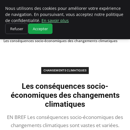
Climatedebtagents
Nous utilisons des cookies pour améliorer votre expérience
de navigation. En poursuivant, vous acceptez notre politique
de confidentialité.
En savoir plus
Refuser
Accepter
Accueil
Changements climatiques
Les conséquences socio-économiques des changements climatiques
CHANGEMENTS CLIMATIQUES
Les conséquences socio-
économiques des changements
climatiques
EN BREF Les conséquences socio-économiques des
changements climatiques sont vastes et variées.