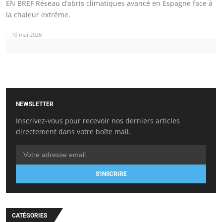
EN BREF Réseau d’abris climatiques avancé en Espagne face à
la chaleur extrême.
10 mai 2026
NEWSLETTER
Inscrivez-vous pour recevoir nos derniers articles
directement dans votre boîte mail.
S'INSCRIRE
CATÉGORIES