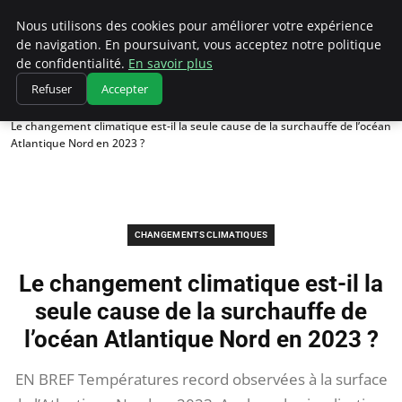
Climatedebtagents
Nous utilisons des cookies pour améliorer votre expérience
de navigation. En poursuivant, vous acceptez notre politique
de confidentialité.
En savoir plus
Refuser
Accepter
Accueil
Changements climatiques
Le changement climatique est-il la seule cause de la surchauffe de l’océan
Atlantique Nord en 2023 ?
CHANGEMENTS CLIMATIQUES
Le changement climatique est-il la
seule cause de la surchauffe de
l’océan Atlantique Nord en 2023 ?
EN BREF Températures record observées à la surface