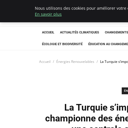
Nous utilisons des cookies pour améliorer votre 
Climatedebtagen
En savoir plus
ACCUEIL
ACTUALITÉS CLIMATIQUES
CHANGEMENTS 
ÉCOLOGIE ET BIODIVERSITÉ
ÉDUCATION AU CHANGEME
Accueil
Énergies Renouvelables
La Turquie s’imp
ÉN
La Turquie s’i
championne des éne